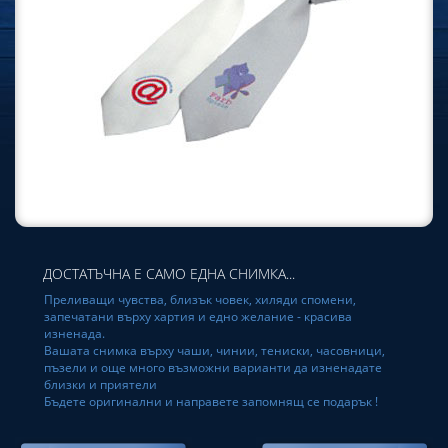
ДОСТАТЪЧНА Е САМО ЕДНА СНИМКА...
Преливащи чувства, близък човек, хиляди спомени,
запечатани върху хартия и едно желание - красива
изненада.
Вашата снимка върху чаши, чинии, тениски, часовници,
пъзели и още много възможни варианти да изненадате
близки и приятели
Бъдете оригинални и направете запомнящ се подарък !