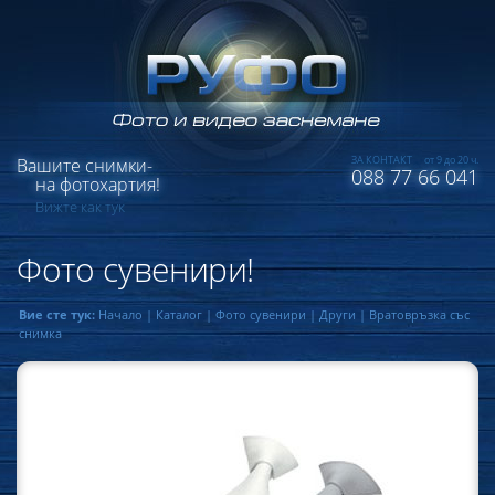
ЗА КОНТАКТ
от 9 до 20 ч.
Вашите снимки-
088 77 66 041
на фотохартия!
Вижте как тук
Фото сувенири!
Вие сте тук:
Начало
|
Каталог
|
Фото сувенири
|
Други
|
Вратовръзка със
снимка